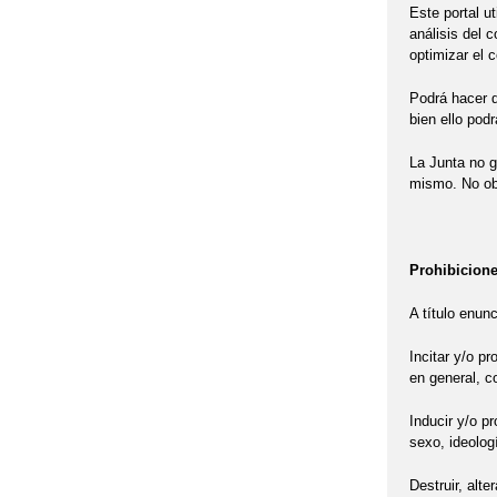
Este portal u
análisis del 
optimizar el 
Podrá hacer q
bien ello pod
La Junta no g
mismo. No obs
Prohibicione
A título enun
Incitar y/o p
en general, co
Inducir y/o p
sexo, ideologí
Destruir, alte