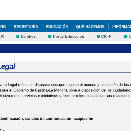
Pasar al
contenido
principal
TRO
SECRETARÍA
EDUCACIÓN
QUÉ HACEMOS
INFÓRMA
LM
Delphos
Portal Educación
CRFP
C
L CURSO 2016-2017
CARNAVAL 2017
CENTRO COLABORADOR UN
MENAJE ÁNGEL ANDRADE
CALENDARIO ESCOLAR 2015/2016
C
RACIÓN PARA NUESTRO COLEGIO. ¡ENHORABUENA LUCÍA!
FELIZ 
Legal
ÑOS DE 6º DE PRIMARIA 2016
II JORNADAS CIÉNTIFICAS CEIP Á
viso Legal reúne las disposiciones que regulan el acceso y utilización de lo
INUADA DEL QUIJOTE CON LA CADENA SER
LIBROS DE TEXTO CU
) que el Gobierno de Castilla-La Mancha pone a disposición de los ciudadanos
elativa a sus servicios e iniciativas y facilitar a los ciudadanos sus relacio
NTOS MUSICALES VISITAN NUESTRAS AULAS
LOS INSTRUMENTOS
 PROYECTO DE ARTE
NORMAS DE CONVIVENCIA, ORGANIZACIÓN 
entificación, canales de comunicación, aceptación
ARTE CEIP ÁNGEL ANDRADE
PROYECTO EDUCATIVO
RESOLUC
n.-