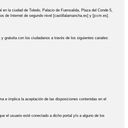
TAL
SIEMPRE CON NOSOTROS
l en la ciudad de Toledo, Palacio de Fuensalida, Plaza del Conde 5,
ios de Internet de segundo nivel [castillalamancha.es] y [jccm.es].
A LA DIPUTACIÓN
VISITA AL CASTILLO DE CONSUEGRA
 DE LOS MOLINILLOS!
y gratuita con los ciudadanos a través de los siguientes canales:
sma e implica la aceptación de las disposiciones contenidas en el
que el usuario esté conectado a dicho portal y/o a alguno de los