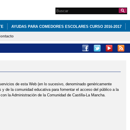
Search this site
Formulario de
búsqueda
TE
AYUDAS PARA COMEDORES ESCOLARES CURSO 2016-2017
ontacto
ICEF (GOTAS PARA NIGER)
OMEDOR
DECRETO DE ADMISIÓN
Y PRÓSPERO AÑO 2017
FRUTOTECA
NGEL ANDRADE
JORNADA DE CONVIVENCIA 2016
s servicios de esta Web (en lo sucesivo, denominado genéricamente
RSO 2016/2017
LIBROS DE TEXTO CURSO 2019/2020
 y de la comunidad educativa para fomentar el acceso del público a la
nes con la Administración de la Comunidad de Castilla-La Mancha.
 VISITAN NUESTRAS AULAS
Y FUNCIONAMIENTO DE CENTRO
PODA DE LOS ÁRBOLES
IÓN POR LA QUE SE REGULA EL PROCESO DE ADMISIÓN