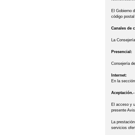
SE INICIA EL 
El Gobierno d
código postal
TALLER DE CO
Canales de 
YA TENEMOS L
La Consejería
Presencial:
Consejería de
Internet:
En la sección
Aceptación.-
El acceso y u
presente Avis
La prestación
servicios ofe