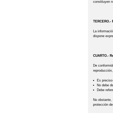
constituyen n
TERCERO.- P
La información
dispone expre
CUARTO.- Re
De conformid
reproducción,
Es preciso 
No debe des
Debe refere
No obstante, l
protección de