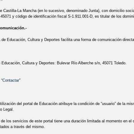
PROCESO DE MATRICULACIÓN
SEGURIDAD VIAL
SEGURIDAD VI
e Castilla-La Mancha (en lo sucesivo, denominado Junta), con domicilio socia
 45071 y código de identificación fiscal S-1.911.001-D, es titular de los domin
CINA Y TALLER DE CUENTOS
VISITA A LA DIPUTACIÓN
VISITA 
comunicación.-
OGOTIPO "ESPÍRITU ÁNGEL ANDRADE"
¡MISTERIO EN EL HUERTO
 de Educación, Cultura y Deportes facilita una forma de comunicación directa 
 Educación, Cultura y Deportes: Bulevar Río Alberche s/n, 45071 Toledo.
 “
Contactar
”
tilización del portal de Educación atribuye la condición de “usuario” de la mi
o Legal.
 de los servicios de este portal tiene una duración limitada al momento en el 
rtados a través del mismo.