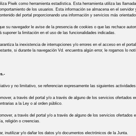
tiliza Piwik como herramienta estadística. Esta herramienta utiliza las llamad
comportamiento de los usuarios. Esta información se almacena en el servidor y
contenido del portal proporcionando una información y servicios más orientado
ue su navegador le avise de la presencia de cookies o que las rechace autom
rá suponer la limitación en el uso de las funcionalidades indicadas.
arantiza la inexistencia de interrupciones y/o errores en el acceso en el porta
tante, si durante la navegación Vd. encuentra algún error, le rogamos lo notif
s.-
ciativo y no limitativo, se referencian expresamente las siguientes actividades
romover, a través del portal y/o a través de alguno de los servicios ofertados 
ntrarias a la Ley o al orden público.
romover, a través del portal y/o a través de alguno de los servicios ofertados
a, religión o creencias.
rar, inutilizar y/o dañar los datos y/o documentos electrónicos de la Junta.