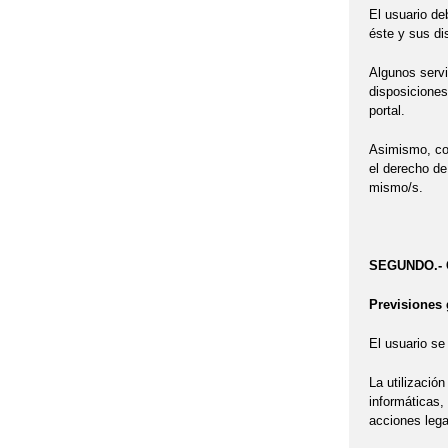
El usuario de
éste y sus di
Algunos servi
disposiciones
portal.
Asimismo, con
el derecho de
mismo/s.
SEGUNDO.- 
Previsiones 
El usuario se
La utilizació
informáticas,
acciones lega