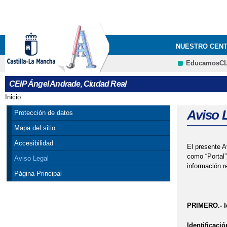
NUESTRO CEN
EducamosC
BIENVENIDOS A
CEIP Ángel Andrade, Ciudad Real
CONCIERTO HO
Inicio
Se encuentra usted aquí
DÍA DE CELEB
Aviso 
Protección de datos
Mapa del sitio
GRADUACIÓN NI
Accesibilidad
El presente A
LECTURA CONT
como “Portal”
Aviso Legal
información r
Página Principal
LOS INSTRUME
MÚSICA EN EL
PRIMERO.- Id
PROYECTO DE 
Identificació