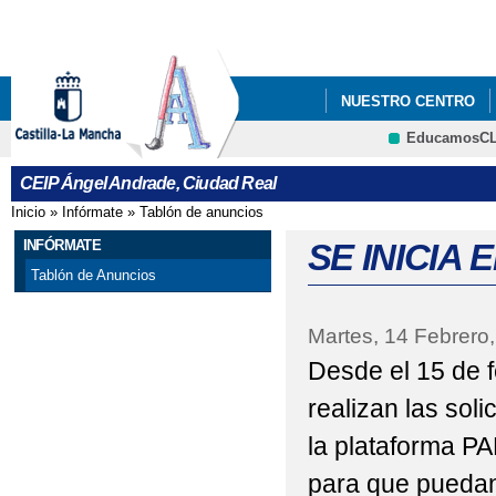
Pa
co
pri
NUESTRO CENTRO
EducamosC
AYUDAS PARA COMED
CEIP Ángel Andrade, Ciudad Real
CARNAVAL 2017
C
Inicio
»
Infórmate
»
Tablón de anuncios
Se encuentra usted aquí
CONCIERTO HOMENA
INFÓRMATE
SE INICIA
Tablón de Anuncios
DECRETO DE ADMISI
Martes, 14 Febrero
FELIZ Y PRÓSPERO A
Desde el 15 de f
II JORNADAS CIÉNTI
realizan las soli
LECTURA CONTINUAD
la plataforma P
LIBROS DE TEXTO CU
para que puedan