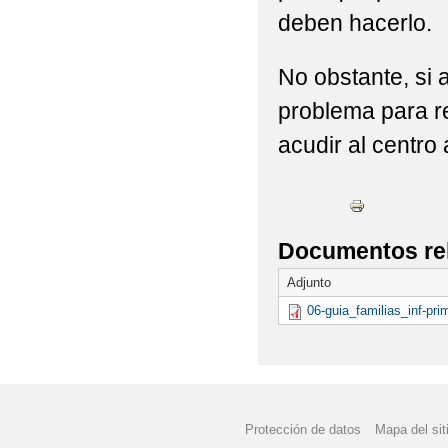
deben hacerlo.
LOS INSTRUMENTOS 
NORMAS DE CONVIVE
No obstante, si 
problema para r
PODA DE LOS ÁRBOL
acudir al centro a
RESOLUCIÓN POR LA
SE INICIA EL PROCE
SIEMPRE CON NOSO
Documentos re
VISITA A LA DIPUTAC
Adjunto
06-guia_familias_inf-pr
YA TENEMOS LOGOTI
¡MISTERIO EN EL HU
Protección de datos
Mapa del sit