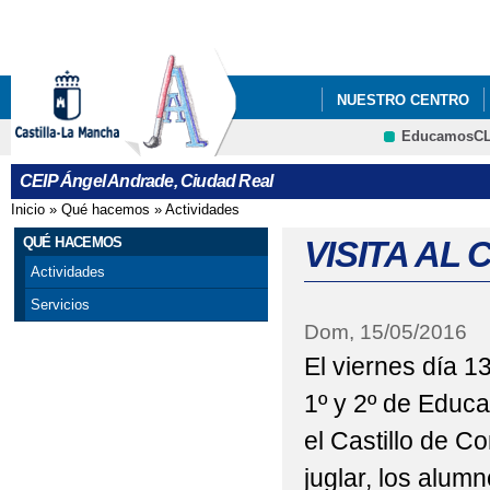
Pa
co
pri
NUESTRO CENTRO
EducamosC
AYUDAS PARA COMED
CEIP Ángel Andrade, Ciudad Real
CARNAVAL 2017
C
Inicio
»
Qué hacemos
»
Actividades
Se encuentra usted aquí
CONCIERTO HOMENA
QUÉ HACEMOS
VISITA AL
Actividades
DECRETO DE ADMISI
Servicios
Dom, 15/05/2016
FELIZ Y PRÓSPERO A
El viernes día 1
II JORNADAS CIÉNTI
1º y 2º de Educa
LECTURA CONTINUAD
el Castillo de C
LIBROS DE TEXTO CU
juglar, los alum