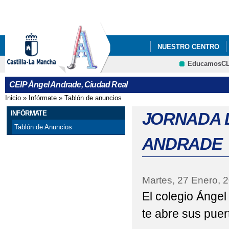
Pa
co
pri
NUESTRO CENTRO
EducamosC
AYUDAS PARA COMED
CEIP Ángel Andrade, Ciudad Real
CARNAVAL 2017
C
Inicio
»
Infórmate
»
Tablón de anuncios
Se encuentra usted aquí
CONCIERTO HOMENA
INFÓRMATE
JORNADA 
Tablón de Anuncios
DECRETO DE ADMISI
ANDRADE
FELIZ Y PRÓSPERO A
II JORNADAS CIÉNTI
Martes, 27 Enero, 
El colegio Ánge
LECTURA CONTINUAD
te abre sus puer
LIBROS DE TEXTO CU